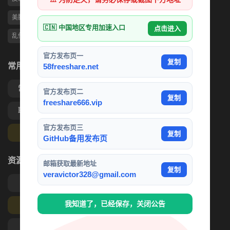
美腿
偷拍
3P
美乳
媚黑婊
热门观看
TS伪娘
🇨🇳 中国地区专用加速入口
点击进入
乱伦
出轨
写真
抖音网红
熟女
官方发布页一
复制
常用功能
58freeshare.net
常见问题
充值帮助
官方发布页二
复制
freeshare666.vip
联系客服
海外充值
官方发布页三
终身会员求片
复制
GitHub备用发布页
资源分类入口
邮箱获取最新地址
复制
veravictor328@gmail.com
探花约炮
VIP资源
我知道了，已经保存，关闭公告
独家资源
刺激乱伦
反差婊
吃瓜和小说