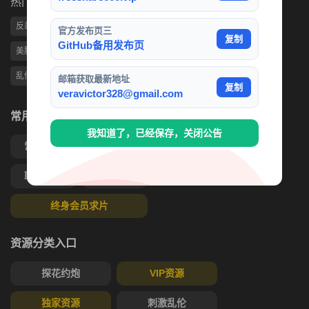
热门标签
反差
女神
母狗
人妻
直播
调教
绿帽
萝莉
官方发布页三
复制
GitHub备用发布页
美腿
偷拍
3P
美乳
媚黑婊
热门观看
TS伪娘
乱伦
出轨
写真
抖音网红
熟女
邮箱获取最新地址
复制
veravictor328@gmail.com
常用功能
我知道了，已经保存，关闭公告
常见问题
充值帮助
联系客服
海外充值
终身会员求片
资源分类入口
探花约炮
VIP资源
独家资源
刺激乱伦