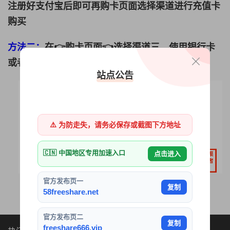
注册好支付宝后即可再购卡页面选择渠道进行充值卡
购买
方法二：
在👉
购卡页面
👈选择渠道三，使用银行卡
或者虚拟币等方法付款
站点公告
⚠️ 为防走失，请务必保存或截图下方地址
🇨🇳 中国地区专用加速入口
点击进入
官方发布页一
复制
58freeshare.net
官方发布页二
复制
freeshare666.vip